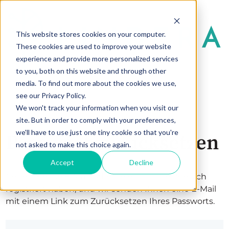
This website stores cookies on your computer.
These cookies are used to improve your website
experience and provide more personalized services
to you, both on this website and through other
media. To find out more about the cookies we use,
see our Privacy Policy.
We won't track your information when you visit our
site. But in order to comply with your preferences,
we'll have to use just one tiny cookie so that you're
Passwort zurücksetzen
not asked to make this choice again.
Accept
Decline
Geben Sie die E-Mail-Adresse ein, mit der Sie sich
registriert haben, und wir senden Ihnen eine E-Mail
mit einem Link zum Zurücksetzen Ihres Passworts.